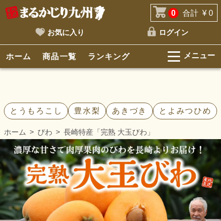
0
合計
¥ 0
お気に入り
ログイン
メニュー
ホーム
商品一覧
ランキング
とうもろこし
豊水梨
あきづき
とよみつひめ
ホーム
びわ
長崎特産「完熟 大玉びわ」