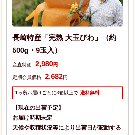
長崎特産「完熟 大玉びわ」（約
500g・9玉入）
2,980
産直特価
円
2,682
定期会員価格
円
1ヵ所お届けごとに3箱以上で
送料無料
【現在の出荷予定】
お届け時期未定
天候や収穫状況等により出荷日が変動する