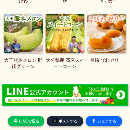
びわ
か
すいか
大玉熊本メロン 肥
大分県産 高原スイ
長崎 びわゼリー
後グリーン
ートコーン
LINEで送る
ポストする
シェアする