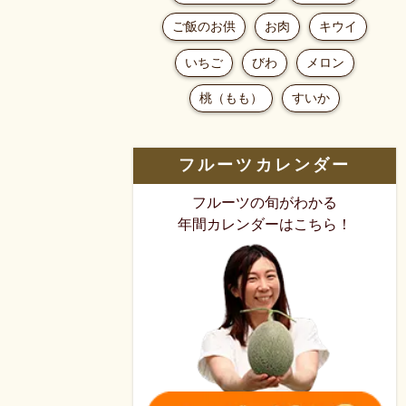
ご飯のお供
お肉
キウイ
いちご
びわ
メロン
桃（もも）
すいか
フルーツカレンダー
フルーツの旬がわかる
年間カレンダーはこちら！