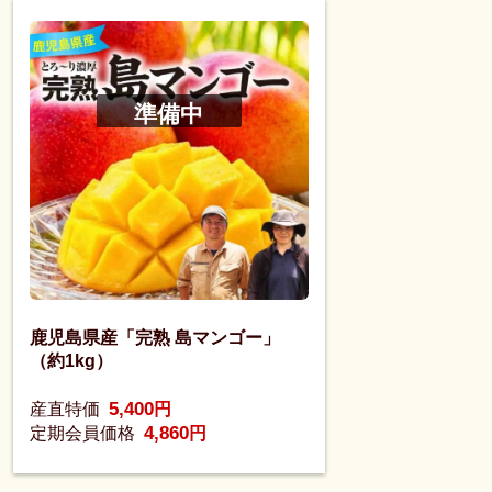
準備中
鹿児島県産「完熟 島マンゴー」
（約1kg）
5,400
産直特価
円
4,860
定期会員価格
円