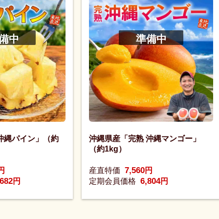
備中
準備中
沖縄パイン」（約
沖縄県産「完熟 沖縄マンゴー」
（約1kg）
7,560
円
産直特価
円
,682
6,804
円
定期会員価格
円