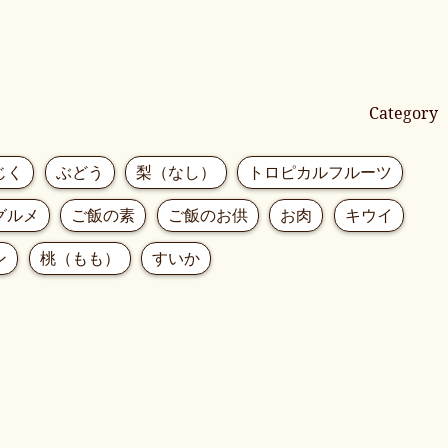
Category
じく
ぶどう
梨（なし）
トロピカルフルーツ
グルメ
ご飯の素
ご飯のお供
お肉
キウイ
ン
桃（もも）
すいか