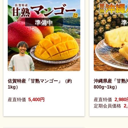
準備中
準
佐賀特産「甘熟マンゴー」（約
沖縄県産「甘熟
1kg）
800g~1kg）
5,400
2,980
産直特価
円
産直特価
2
定期会員価格