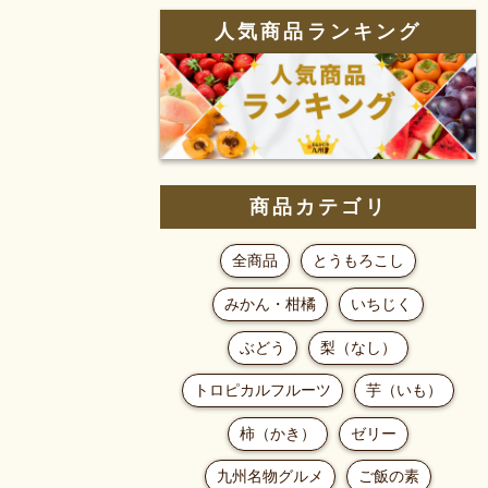
人気商品ランキング
商品カテゴリ
全商品
とうもろこし
みかん・柑橘
いちじく
ぶどう
梨（なし）
トロピカルフルーツ
芋（いも）
柿（かき）
ゼリー
九州名物グルメ
ご飯の素