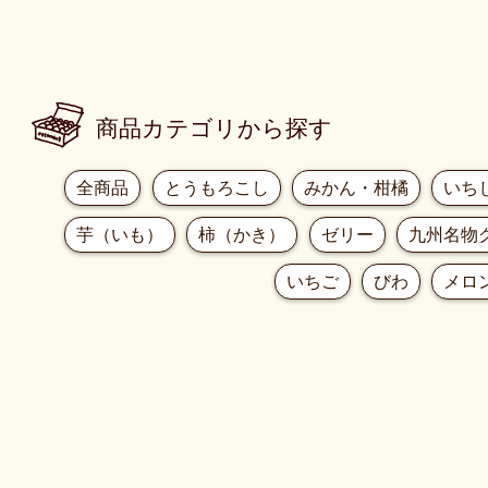
商品カテゴリから探す
全商品
とうもろこし
みかん・柑橘
いち
芋（いも）
柿（かき）
ゼリー
九州名物
いちご
びわ
メロ