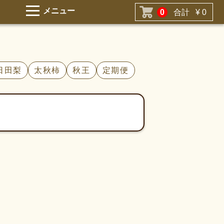
メニュー
0
合計
¥ 0
日田梨
太秋柿
秋王
定期便