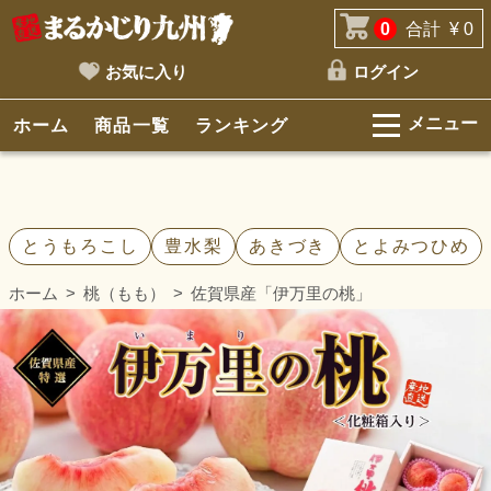
0
合計
¥ 0
お気に入り
ログイン
メニュー
ホーム
商品一覧
ランキング
とうもろこし
豊水梨
あきづき
とよみつひめ
ホーム
桃（もも）
佐賀県産「伊万里の桃」