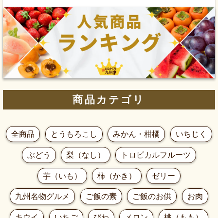
商品カテゴリ
全商品
とうもろこし
みかん・柑橘
いちじく
ぶどう
梨（なし）
トロピカルフルーツ
芋（いも）
柿（かき）
ゼリー
九州名物グルメ
ご飯の素
ご飯のお供
お肉
キウイ
いちご
びわ
メロン
桃（もも）