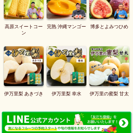
高原スイートコー
完熟 沖縄マンゴー
博多とよみつひめ
ン
伊万里梨 あきづき
伊万里梨 幸水
伊万里の蜜梨 甘太