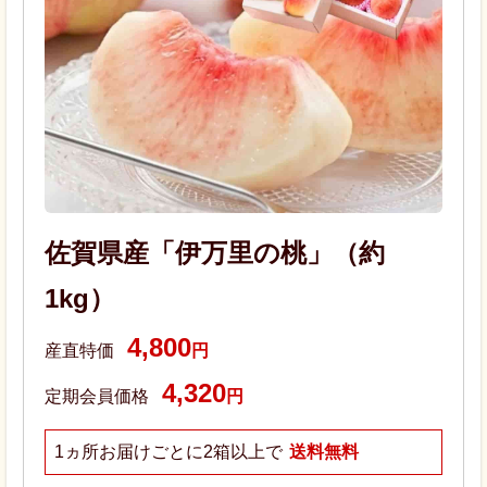
佐賀県産「伊万里の桃」（約
1kg）
4,800
産直特価
円
4,320
定期会員価格
円
1ヵ所お届けごとに2箱以上で
送料無料