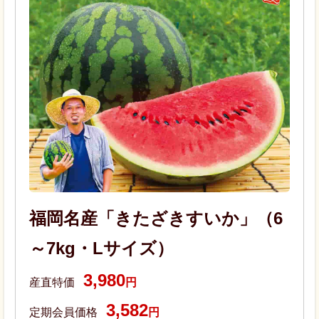
福岡名産「きたざきすいか」（6
～7kg・Lサイズ）
3,980
産直特価
円
3,582
定期会員価格
円