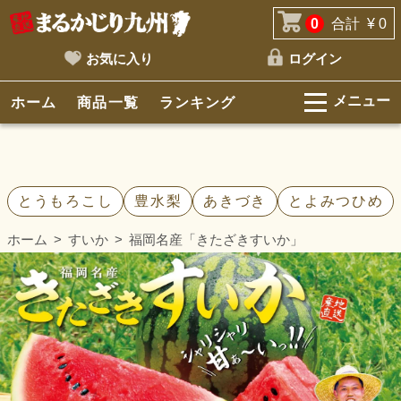
0
合計
¥ 0
お気に入り
ログイン
メニュー
ホーム
商品一覧
ランキング
とうもろこし
豊水梨
あきづき
とよみつひめ
ホーム
すいか
福岡名産「きたざきすいか」