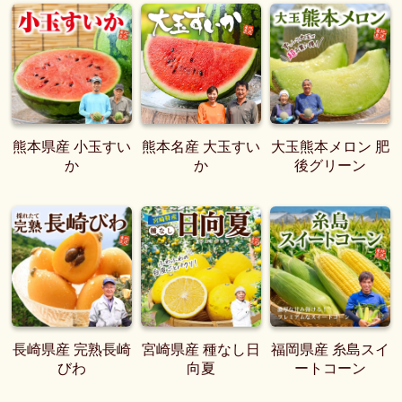
熊本県産 小玉すい
熊本名産 大玉すい
大玉熊本メロン 肥
か
か
後グリーン
長崎県産 完熟長崎
宮崎県産 種なし日
福岡県産 糸島スイ
びわ
向夏
ートコーン